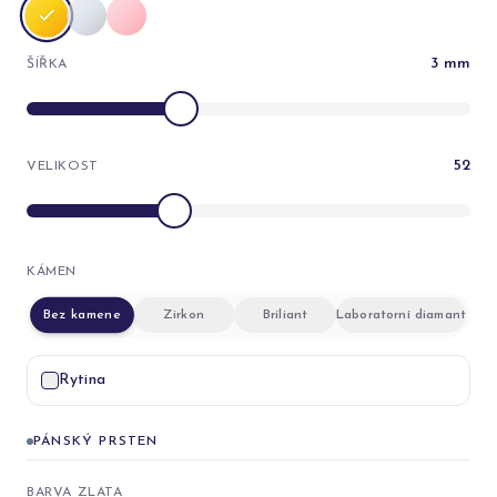
3
mm
ŠÍŘKA
52
VELIKOST
KÁMEN
Bez kamene
Zirkon
Briliant
Laboratorní diamant
Rytina
PÁNSKÝ PRSTEN
BARVA ZLATA