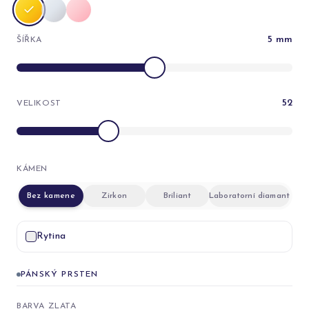
5
mm
ŠÍŘKA
52
VELIKOST
KÁMEN
Bez kamene
Zirkon
Briliant
Laboratorní diamant
Rytina
PÁNSKÝ PRSTEN
BARVA ZLATA