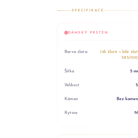
SPECIFIKACE
DÁMSKÝ PRSTEN
Barva zlata
14k žluté + bílé zla
585/10
Šířka
5 m
Velikost
Kámen
Bez kame
Rytina
N