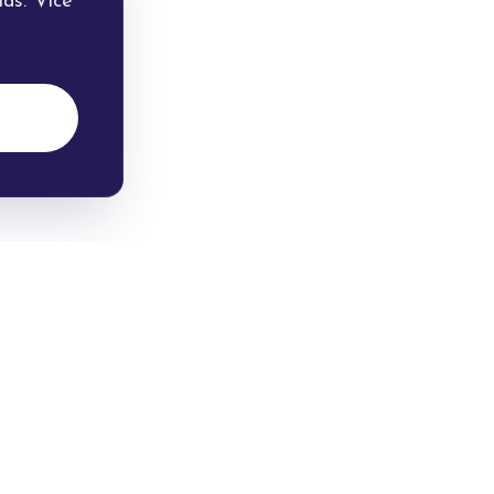
as. Více
dně