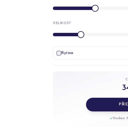
VELIKOST
Rytina
3
PŘI
Dodání 3