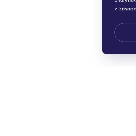
analytic
v
zásadá
Po