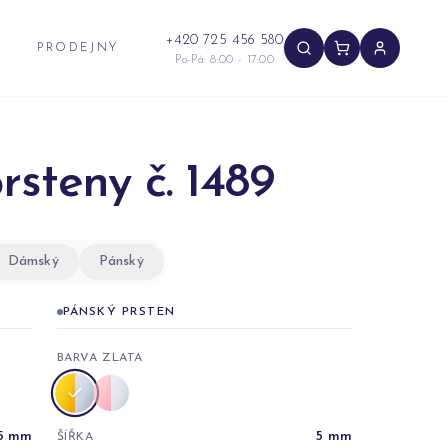
+420 725 456 580
PRODEJNY
Po-Pá: 8:00 - 17:00
rsteny č. 1489
Dámský
Pánský
PÁNSKÝ PRSTEN
BARVA ZLATA
5
mm
5
mm
ŠÍŘKA