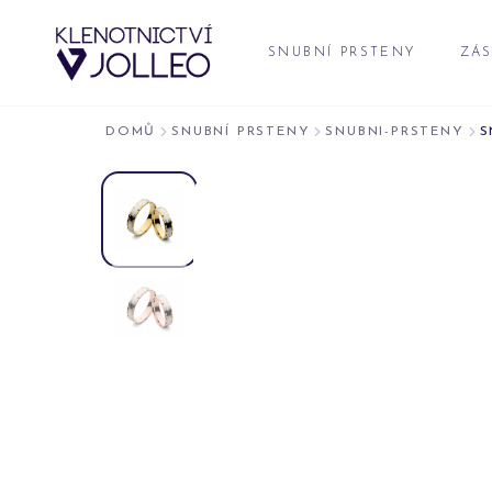
Přeskočit na obsah
SNUBNÍ PRSTENY
ZÁS
DOMŮ
SNUBNÍ PRSTENY
SNUBNI-PRSTENY
S