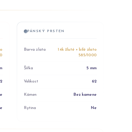
PÁNSKÝ PRSTEN
to
Barva zlata
14k žluté + bílé zlato
00
585/1000
m
Šířka
5 mm
52
Velikost
62
ne
Kámen
Bez kamene
e
Rytina
Ne