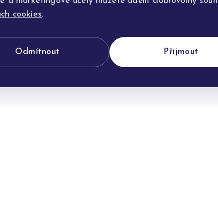
ké a marketingové účely můžete udělit dobrovolný souhl
ch cookies
.
Odmítnout
Přijmout
POTŘEBUJETE PORADIT?
Jsme tu pro vás
můžeme vám s výběrem, úpravou i jakýmkoliv dotazem ohle