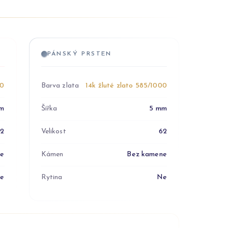
PÁNSKÝ PRSTEN
00
Barva zlata
14k žluté zlato 585/1000
m
Šířka
5 mm
52
Velikost
62
ne
Kámen
Bez kamene
e
Rytina
Ne