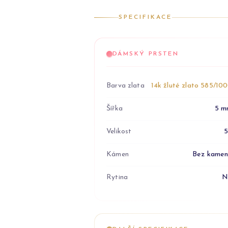
SPECIFIKACE
DÁMSKÝ PRSTEN
Barva zlata
14k žluté zlato 585/10
Šířka
5 m
Velikost
Kámen
Bez kame
Rytina
N