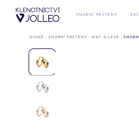
Přeskočit na obsah
SNUBNÍ PRSTENY
ZÁS
DOMŮ
SNUBNÍ PRSTENY
MAT-A-LESK
SNUBNÍ