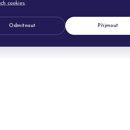
ch cookies
.
Odmítnout
Přijmout
POTŘEBUJETE PORADIT?
Jsme tu pro vás
můžeme vám s výběrem, úpravou i jakýmkoliv dotazem ohle
našich šperků