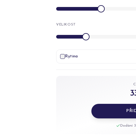
VELIKOST
Rytina
3
PŘI
Dodání 3