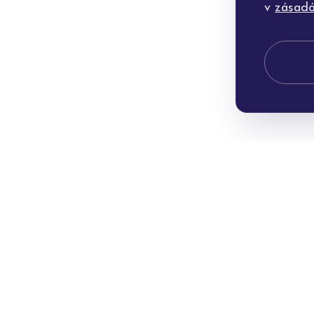
v
zásadá
Po