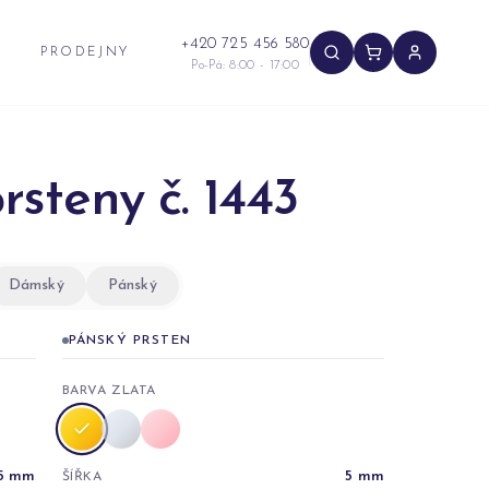
+420 725 456 580
PRODEJNY
Po-Pá: 8:00 - 17:00
rsteny č. 1443
Dámský
Pánský
PÁNSKÝ PRSTEN
BARVA ZLATA
5
mm
5
mm
ŠÍŘKA