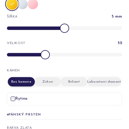
5
mm
ŠÍŘKA
52
VELIKOST
KÁMEN
Bez kamene
Zirkon
Briliant
Laboratorní diamant
Rytina
PÁNSKÝ PRSTEN
BARVA ZLATA