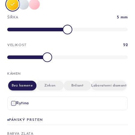
5
mm
ŠÍŘKA
52
VELIKOST
KÁMEN
Bez kamene
Zirkon
Briliant
Laboratorní diamant
Rytina
PÁNSKÝ PRSTEN
BARVA ZLATA