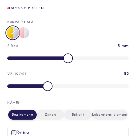
DÁMSKÝ PRSTEN
BARVA ZLATA
5
mm
ŠÍŘKA
52
VELIKOST
KÁMEN
Bez kamene
Zirkon
Briliant
Laboratorní diamant
Rytina