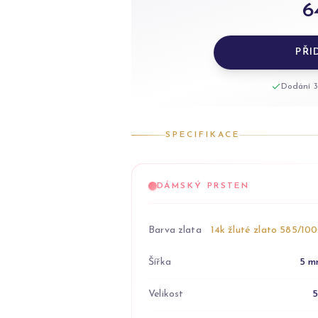
6
PŘI
Dodání 3
SPECIFIKACE
DÁMSKÝ PRSTEN
Barva zlata
14k žluté zlato 585/10
Šířka
5 m
Velikost