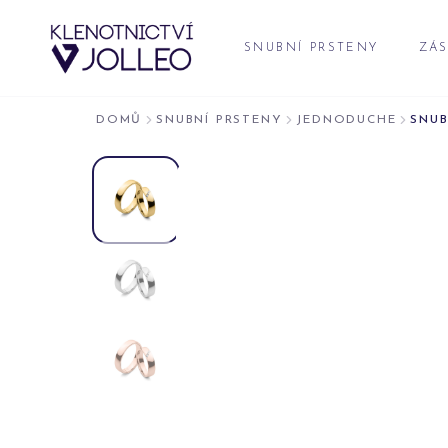
Přeskočit na obsah
SNUBNÍ PRSTENY
ZÁS
DOMŮ
SNUBNÍ PRSTENY
JEDNODUCHE
SNUB