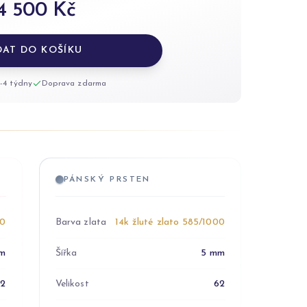
4 500 Kč
DAT DO KOŠÍKU
-4 týdny
Doprava zdarma
PÁNSKÝ PRSTEN
00
Barva zlata
14k žluté zlato 585/1000
m
Šířka
5 mm
52
Velikost
62