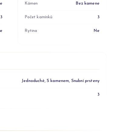
ne
Kámen
Bez kamene
3
Počet kamínků
3
e
Rytina
Ne
Jednoduché, S kamenem, Snubní prsteny
3