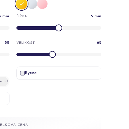
5
mm
5
mm
ŠÍŘKA
52
62
VELIKOST
Rytina
amant
CELKOVÁ CENA