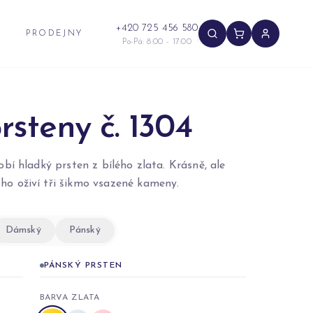
+420 725 456 580
PRODEJNY
Po-Pá: 8:00 - 17:00
rsteny č. 1304
obí hladký prsten z bílého zlata. Krásně, ale
ho oživí tři šikmo vsazené kameny.
Dámský
Pánský
PÁNSKÝ PRSTEN
BARVA ZLATA