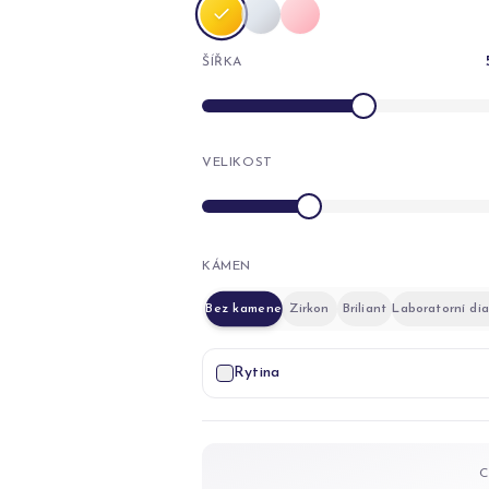
ŠÍŘKA
VELIKOST
KÁMEN
Bez kamene
Zirkon
Briliant
Laboratorní di
Rytina