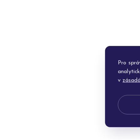
Pro sprá
analytic
v
zásadá