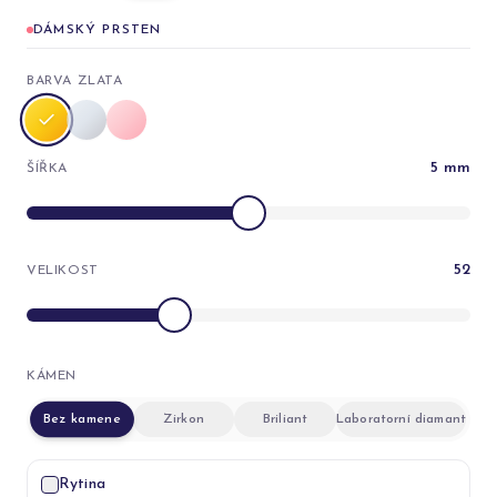
DÁMSKÝ PRSTEN
BARVA ZLATA
5
mm
ŠÍŘKA
52
VELIKOST
KÁMEN
Bez kamene
Zirkon
Briliant
Laboratorní diamant
Rytina