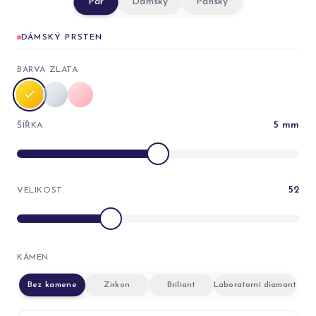
Pár
Dámský
Pánský
DÁMSKÝ PRSTEN
BARVA ZLATA
5
mm
ŠÍŘKA
52
VELIKOST
KÁMEN
Bez kamene
Zirkon
Briliant
Laboratorní diamant