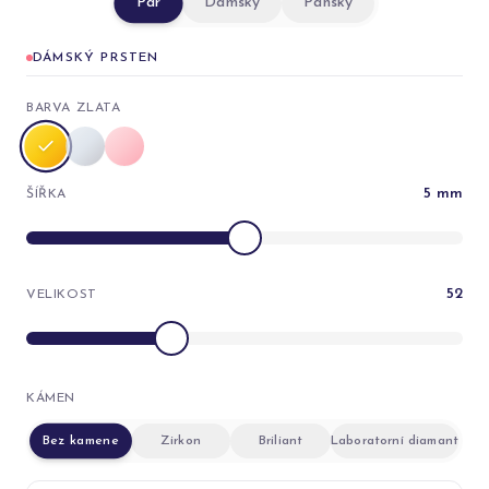
Pár
Dámský
Pánský
DÁMSKÝ PRSTEN
BARVA ZLATA
5
mm
ŠÍŘKA
52
VELIKOST
KÁMEN
Bez kamene
Zirkon
Briliant
Laboratorní diamant