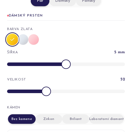
Pár
Dámský
Pánský
DÁMSKÝ PRSTEN
BARVA ZLATA
5
mm
ŠÍŘKA
52
VELIKOST
KÁMEN
Bez kamene
Zirkon
Briliant
Laboratorní diamant