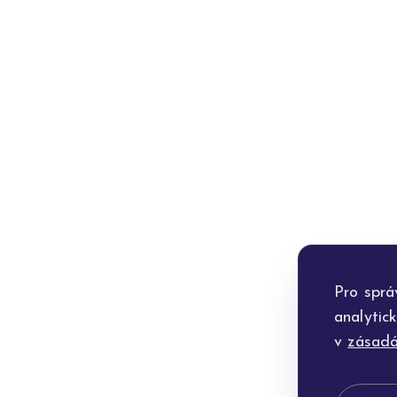
Pro sprá
analytic
v
zásadá