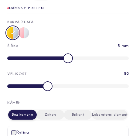
DÁMSKÝ PRSTEN
BARVA ZLATA
5
mm
ŠÍŘKA
52
VELIKOST
KÁMEN
Bez kamene
Zirkon
Briliant
Laboratorní diamant
Rytina