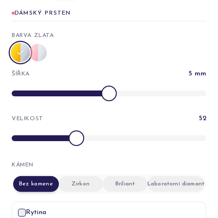
DÁMSKÝ PRSTEN
BARVA ZLATA
5
mm
ŠÍŘKA
52
VELIKOST
KÁMEN
Bez kamene
Zirkon
Briliant
Laboratorní diamant
Rytina