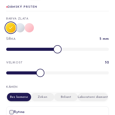
DÁMSKÝ PRSTEN
BARVA ZLATA
5
mm
ŠÍŘKA
52
VELIKOST
KÁMEN
Bez kamene
Zirkon
Briliant
Laboratorní diamant
Rytina