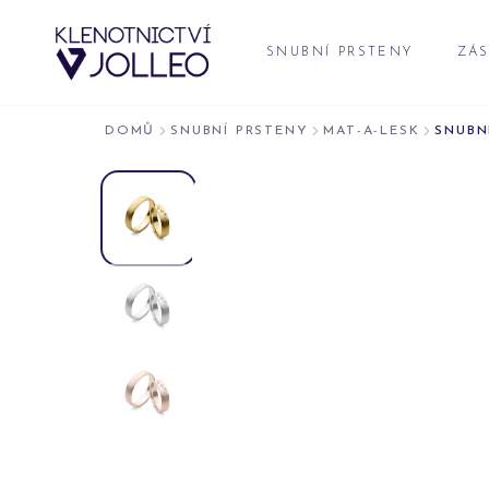
Přeskočit na obsah
SNUBNÍ PRSTENY
ZÁS
DOMŮ
SNUBNÍ PRSTENY
MAT-A-LESK
SNUBN