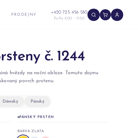
+420 725 456 580
PRODEJNY
Po-Pá: 8:00 - 17:00
rsteny č. 1244
íná hvězdy na noční obloze. Tomuto dojmu
ískovaný povrch prstenu.
Dámský
Pánský
PÁNSKÝ PRSTEN
BARVA ZLATA