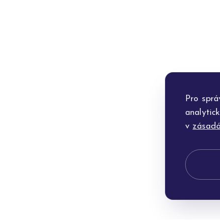
Pro sprá
analytic
v
zásadá