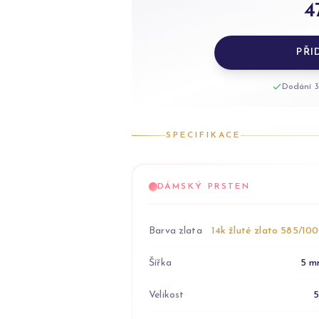
4
PŘI
Dodání 3
SPECIFIKACE
DÁMSKÝ PRSTEN
Barva zlata
14k žluté zlato 585/10
Šířka
5 m
Velikost