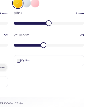
5
mm
5
mm
ŠÍŘKA
52
62
VELIKOST
Rytina
amant
CELKOVÁ CENA