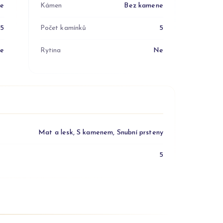
ne
Kámen
Bez kamene
5
Počet kamínků
5
e
Rytina
Ne
Mat a lesk, S kamenem, Snubní prsteny
5