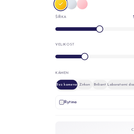
ŠÍŘKA
VELIKOST
KÁMEN
Bez kamene
Zirkon
Briliant
Laboratorní di
Rytina