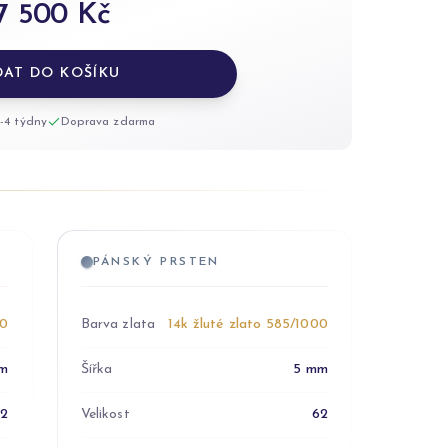
7 500 Kč
DAT DO KOŠÍKU
-4 týdny
Doprava zdarma
PÁNSKÝ PRSTEN
00
Barva zlata
14k žluté zlato 585/1000
m
Šířka
5 mm
52
Velikost
62