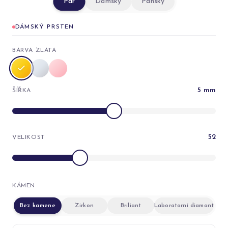
Pár
Dámský
Pánský
DÁMSKÝ PRSTEN
BARVA ZLATA
5
mm
ŠÍŘKA
52
VELIKOST
KÁMEN
Bez kamene
Zirkon
Briliant
Laboratorní diamant