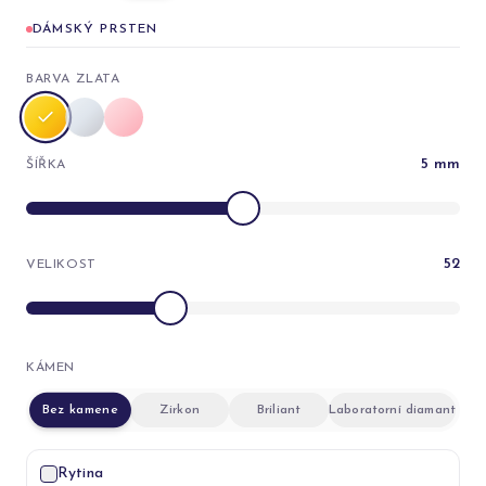
DÁMSKÝ PRSTEN
BARVA ZLATA
5
mm
ŠÍŘKA
52
VELIKOST
KÁMEN
Bez kamene
Zirkon
Briliant
Laboratorní diamant
Rytina