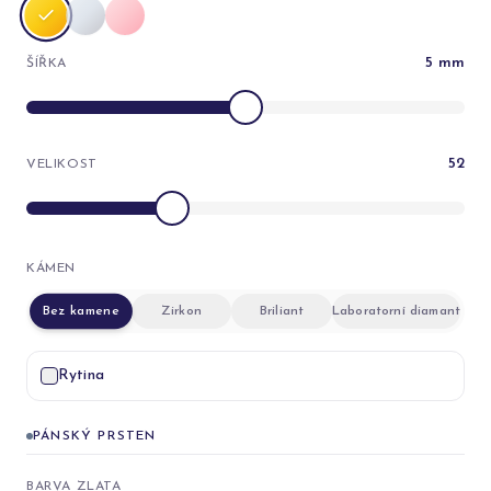
5
mm
ŠÍŘKA
52
VELIKOST
KÁMEN
Bez kamene
Zirkon
Briliant
Laboratorní diamant
Rytina
PÁNSKÝ PRSTEN
BARVA ZLATA