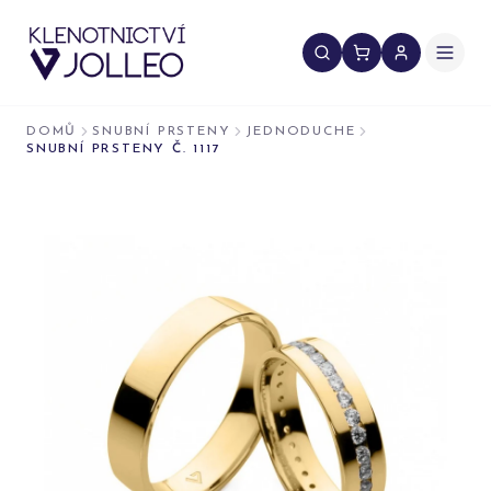
Přeskočit na obsah
DOMŮ
SNUBNÍ PRSTENY
JEDNODUCHE
SNUBNÍ PRSTENY Č. 1117