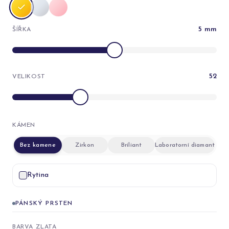
5
mm
ŠÍŘKA
52
VELIKOST
KÁMEN
Bez kamene
Zirkon
Briliant
Laboratorní diamant
Rytina
PÁNSKÝ PRSTEN
BARVA ZLATA