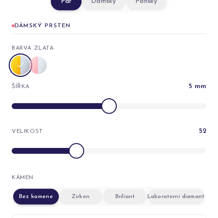
Pár
Dámský
Pánský
DÁMSKÝ PRSTEN
BARVA ZLATA
5
mm
ŠÍŘKA
52
VELIKOST
KÁMEN
Bez kamene
Zirkon
Briliant
Laboratorní diamant