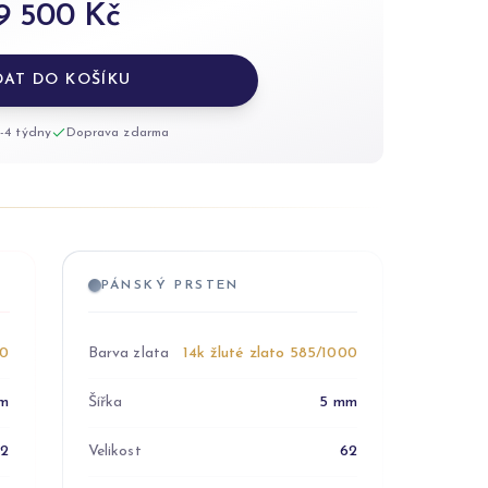
9 500 Kč
DAT DO KOŠÍKU
-4 týdny
Doprava zdarma
PÁNSKÝ PRSTEN
00
Barva zlata
14k žluté zlato 585/1000
m
Šířka
5 mm
52
Velikost
62