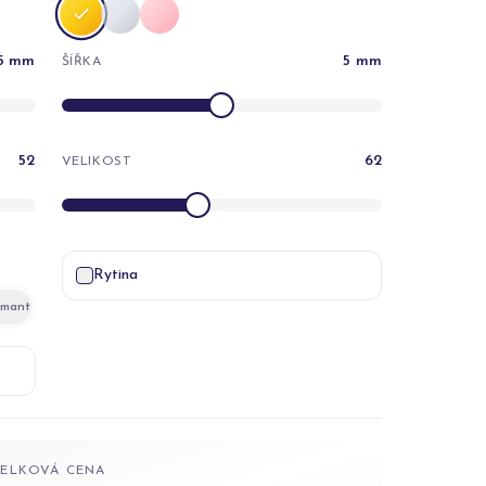
5
mm
5
mm
ŠÍŘKA
52
62
VELIKOST
Rytina
amant
CELKOVÁ CENA