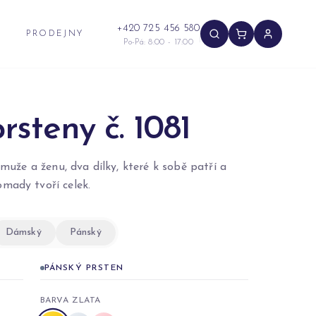
+420 725 456 580
PRODEJNY
Po-Pá: 8:00 - 17:00
rsteny č. 1081
muže a ženu, dva dílky, které k sobě patří a
mady tvoří celek.
Dámský
Pánský
PÁNSKÝ PRSTEN
BARVA ZLATA