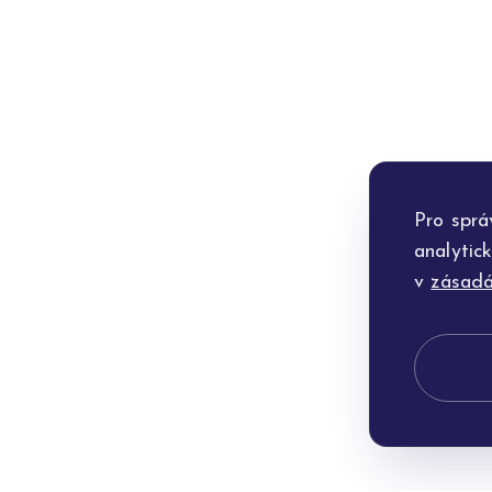
Pro sprá
analytic
v
zásadá