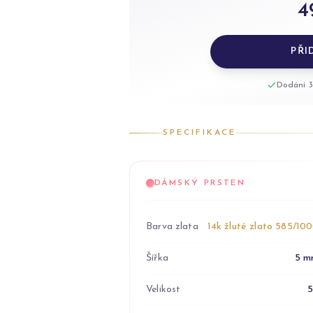
4
PŘI
Dodání 3
SPECIFIKACE
DÁMSKÝ PRSTEN
Barva zlata
14k žluté zlato 585/10
Šířka
5 m
Velikost