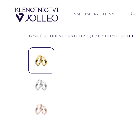
Přeskočit na obsah
SNUBNÍ PRSTENY
ZÁS
DOMŮ
SNUBNÍ PRSTENY
JEDNODUCHE
SNUB