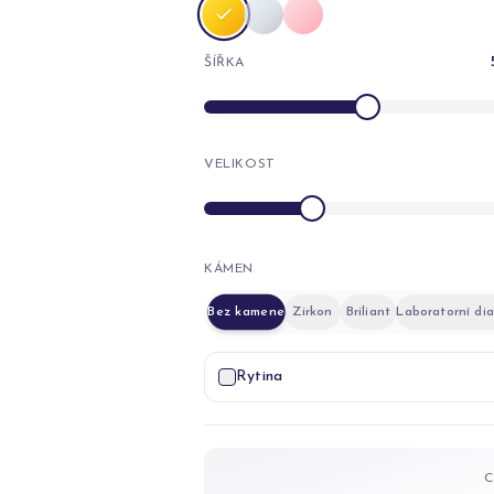
ŠÍŘKA
VELIKOST
KÁMEN
Bez kamene
Zirkon
Briliant
Laboratorní di
Rytina