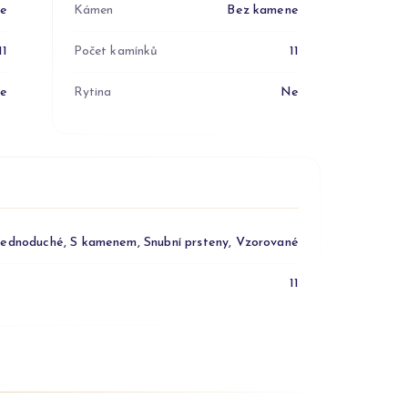
ne
Kámen
Bez kamene
11
Počet kamínků
11
e
Rytina
Ne
Jednoduché, S kamenem, Snubní prsteny, Vzorované
11