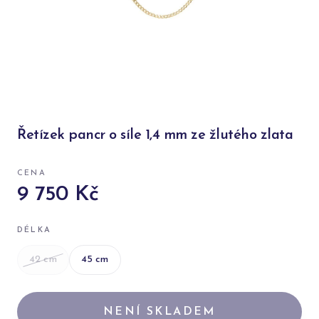
Řetízek pancr o síle 1,4 mm ze žlutého zlata
CENA
9 750 Kč
DÉLKA
42
cm
45
cm
NENÍ SKLADEM