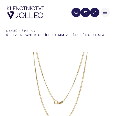
Přeskočit na obsah
DOMŮ
ŠPERKY
ŘETÍZEK PANCR O SÍLE 1,4 MM ZE ŽLUTÉHO ZLATA