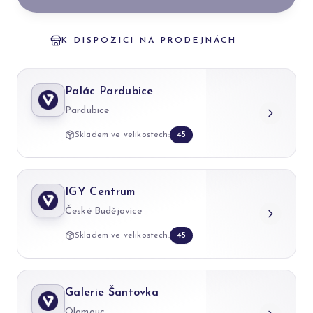
K DISPOZICI NA PRODEJNÁCH
Palác Pardubice
Pardubice
Skladem ve velikostech:
45
IGY Centrum
České Budějovice
Skladem ve velikostech:
45
Galerie Šantovka
Olomouc