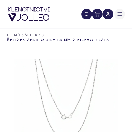
Přeskočit na obsah
DOMŮ
ŠPERKY
ŘETÍZEK ANKR O SÍLE 1,3 MM Z BÍLÉHO ZLATA