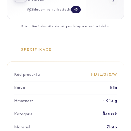
Skladem ve velikostech:
45
Kliknutím zobrazíte detail prodejny a otevírací dobu
SPECIFIKACE
Kód produktu
FD4L/040/W
Barva
Bílá
Hmotnost
≈ 2.14 g
Kategorie
Řetízek
Materiál
Zlato