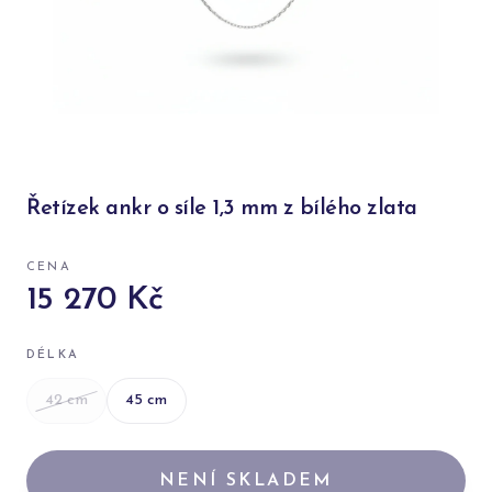
Řetízek ankr o síle 1,3 mm z bílého zlata
CENA
15 270 Kč
DÉLKA
42
cm
45
cm
NENÍ SKLADEM