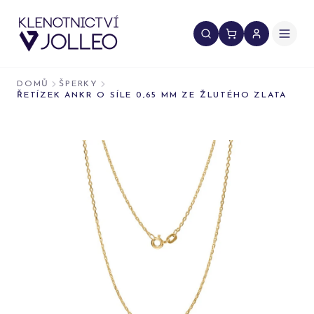
Přeskočit na obsah
DOMŮ
ŠPERKY
ŘETÍZEK ANKR O SÍLE 0,65 MM ZE ŽLUTÉHO ZLATA