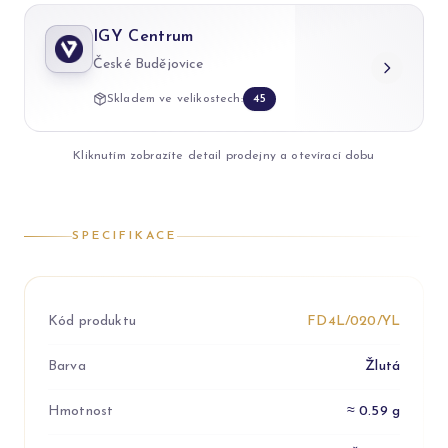
IGY Centrum
České Budějovice
Skladem ve velikostech:
45
Kliknutím zobrazíte detail prodejny a otevírací dobu
SPECIFIKACE
Kód produktu
FD4L/020/YL
Barva
Žlutá
Hmotnost
≈ 0.59 g