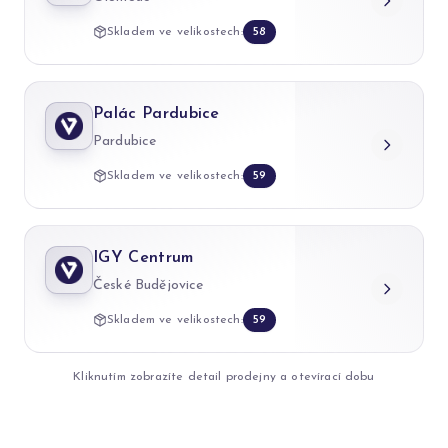
Skladem ve velikostech:
58
Palác Pardubice
Pardubice
Skladem ve velikostech:
59
IGY Centrum
České Budějovice
Skladem ve velikostech:
59
Kliknutím zobrazíte detail prodejny a otevírací dobu