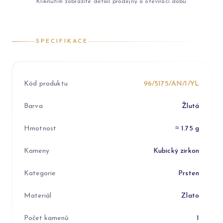
Kliknutím zobrazíte detail prodejny a otevírací dobu
SPECIFIKACE
Kód produktu
96/5175/AN/1/YL
Barva
Žlutá
Hmotnost
≈ 1.75 g
Kameny
Kubický zirkon
Kategorie
Prsten
Materiál
Zlato
Počet kamenů
1