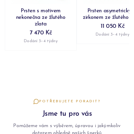
Prsten s motivem
Prsten asymetrický 
nekonečna ze žlutého
zirkonem ze žlutého z
zlata
11 050 Kč
7 470 Kč
Dodání 3–4 týdny
Dodání 3–4 týdny
POTŘEBUJETE PORADIT?
Jsme tu pro vás
Pomůžeme vám s výběrem, úpravou i jakýmkoliv
dotazem ohledně našich šperků