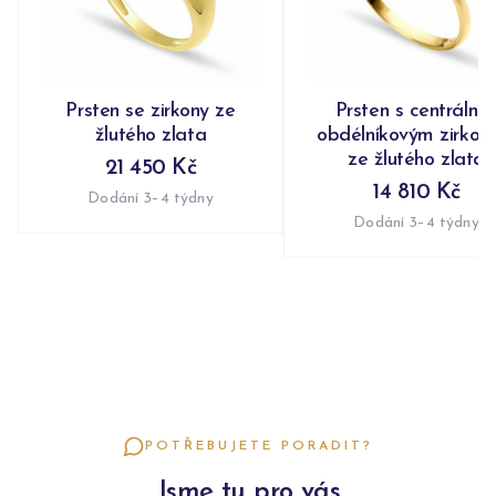
Prsten se zirkony ze
Prsten s centrální
žlutého zlata
obdélníkovým zirko
ze žlutého zlata
21 450 Kč
14 810 Kč
Dodání 3–4 týdny
Dodání 3–4 týdny
POTŘEBUJETE PORADIT?
Jsme tu pro vás