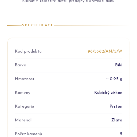
Kliknutím zobrazíte detail prodejny a otevírací dobu
SPECIFIKACE
Kód produktu
96/5362/AN/5/W
Barva
Bílá
Hmotnost
≈ 0.95 g
Kameny
Kubický zirkon
Kategorie
Prsten
Materiál
Zlato
Počet kamenů
5