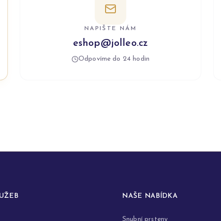
NAPIŠTE NÁM
eshop@jolleo.cz
Odpovíme do 24 hodin
LUŽEB
NAŠE NABÍDKA
Snubní prsteny