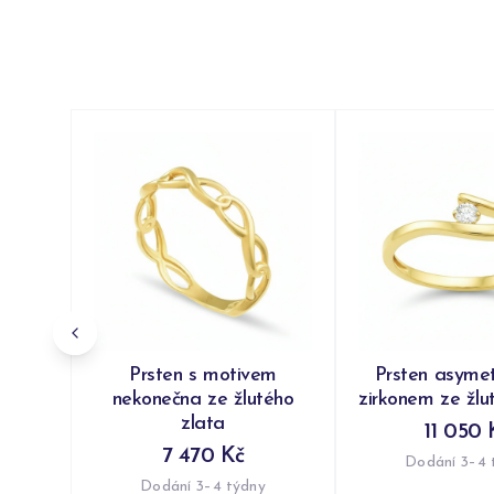
Prsten s motivem
Prsten asymet
nekonečna ze žlutého
zirkonem ze žlu
zlata
11 050 
7 470 Kč
Dodání 3–4 
Dodání 3–4 týdny