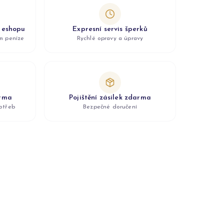
z eshopu
Expresní servis šperků
ám peníze
Rychlé opravy a úpravy
arma
Pojištění zásilek zdarma
otřeb
Bezpečné doručení