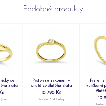
Podobné produkty
rický se
Prsten se zirkonem v
Prsten s
tého zlata
lunetě ze žlutého zlata
kuličkami 
žluté
Kč
10 790 Kč
10 
týdny
Dodání 3–4 týdny
Dodání