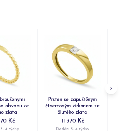
Prst
zirkone
Do
 broušenými
Prsten se zapuštěným
po obvodu ze
čtvercovým zirkonem ze
ho zlata
žlutého zlata
270 Kč
11 370 Kč
 3–4 týdny
Dodání 3–4 týdny