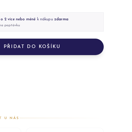
 o 2 více nebo méně
k nákupu
zdarma
 na poptávku
PŘIDAT DO KOŠÍKU
T U NÁS