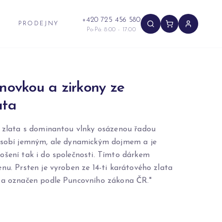
+420 725 456 580
PRODEJNY
Po-Pá: 8:00 - 17:00
lnovkou a zirkony ze
ata
o zlata s dominantou vlnky osázenou řadou
ůsobí jemným, ale dynamickým dojmem a je
ošení tak i do společnosti. Tímto dárkem
nu. Prsten je vyroben ze 14-ti karátového zlata
 a označen podle Puncovního zákona ČR."