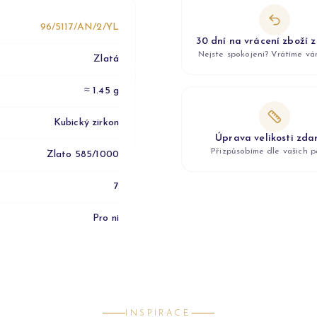
96/5117/AN/2/YL
30 dní na vrácení zboží 
Nejste spokojeni? Vrátíme v
Zlatá
≈ 1.45 g
Kubický zirkon
Úprava velikosti zd
Přizpůsobíme dle vašich p
Zlato 585/1000
7
Pro ni
INSPIRACE