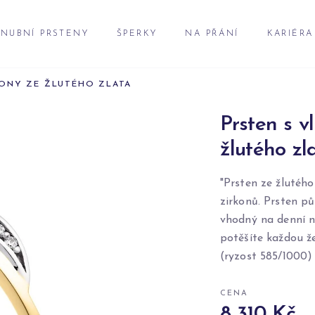
NUBNÍ PRSTENY
ŠPERKY
NA PŘÁNÍ
KARIÉRA
KONY ZE ŽLUTÉHO ZLATA
Prsten s v
žlutého zl
"Prsten ze žlutéh
zirkonů. Prsten p
vhodný na denní n
potěšíte každou že
(ryzost 585/1000)
CENA
8 310 Kč