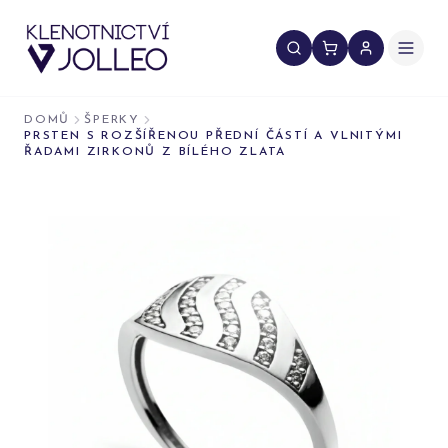
Přeskočit na obsah
DOMŮ
ŠPERKY
PRSTEN S ROZŠÍŘENOU PŘEDNÍ ČÁSTÍ A VLNITÝMI
ŘADAMI ZIRKONŮ Z BÍLÉHO ZLATA