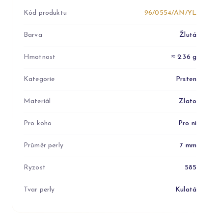
Kód produktu
96/0554/AN/YL
Barva
Žlutá
Hmotnost
≈ 2.36 g
Kategorie
Prsten
Materiál
Zlato
Pro koho
Pro ni
Průměr perly
7 mm
Ryzost
585
Tvar perly
Kulatá