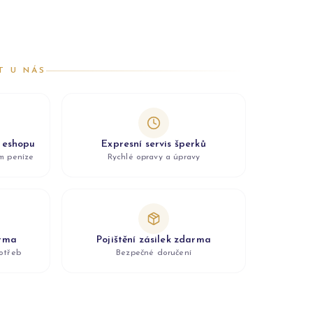
T U NÁS
z eshopu
Expresní servis šperků
ám peníze
Rychlé opravy a úpravy
arma
Pojištění zásilek zdarma
otřeb
Bezpečné doručení