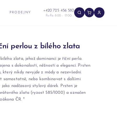
+420 725 456 580
PRODEJNY
Po-Pá: 8:00 - 17:00
ční perlou z bílého zlata
bílého zlata, jehož dominancí je říční perla.
ojena s dokonalostí, něžností a elegancí. Prsten
u, který nikdy nevyjde z módy a nezevšední.
t samostatně, nebo kombinovat s dalšími
 jako nadčasový stylový dárek. Prsten je
karátového zlata (ryzost 585/1000) a označen
zákona ČR. "