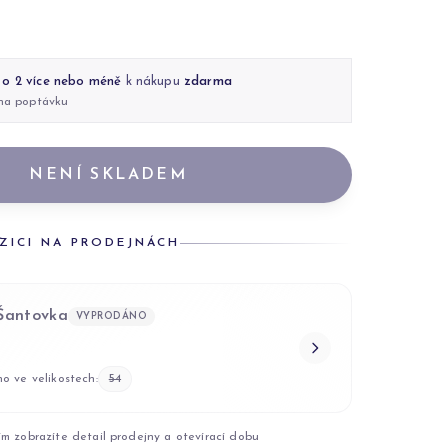
 o 2 více nebo méně
k nákupu
zdarma
 na poptávku
NENÍ SKLADEM
ZICI NA PRODEJNÁCH
 Šantovka
VYPRODÁNO
o ve velikostech:
54
ím zobrazíte detail prodejny a otevírací dobu