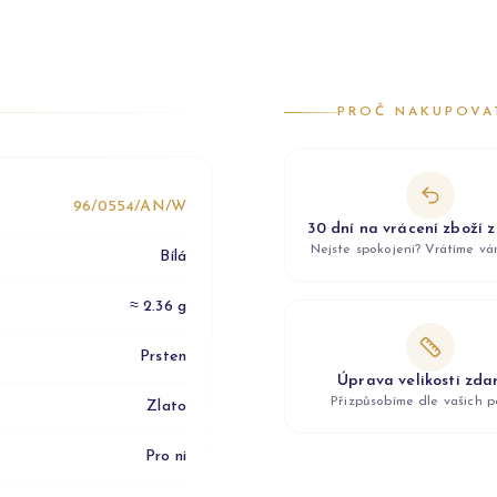
PROČ NAKUPOVA
96/0554/AN/W
30 dní na vrácení zboží 
Nejste spokojeni? Vrátíme v
Bílá
≈ 2.36 g
Prsten
Úprava velikosti zd
Přizpůsobíme dle vašich p
Zlato
Pro ni