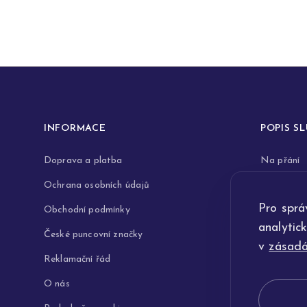
INFORMACE
POPIS S
Doprava a platba
Na přání
Ochrana osobních údajů
Rytiny do 
Pro sprá
Obchodní podmínky
Opravy a 
analytic
České puncovní značky
Výkup zla
v
zásadá
Reklamační řád
Technologi
O nás