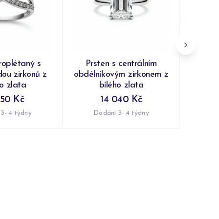
Do
roplétaný s
Prsten s centrálním
ou zirkonů z
obdélníkovým zirkonem z
ho zlata
bílého zlata
350 Kč
14 040 Kč
 3–4 týdny
Dodání 3–4 týdny