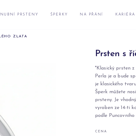
NUBNÍ PRSTENY
ŠPERKY
NA PŘÁNÍ
KARIÉRA
ÍLÉHO ZLATA
Prsten s ří
"Klasický prsten z 
Perla je a bude sp
je klasického tvar
Šperk můžete nosi
prsteny. Je vhodný
vyroben ze 14-ti 
podle Puncovního 
CENA