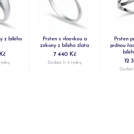
y z bílého
Prsten s vlnovkou a
Prsten p
zirkony z bílého zlata
jednou řad
bílé
Kč
7 440 Kč
12 
týdny
Dodání 3–4 týdny
Dodání