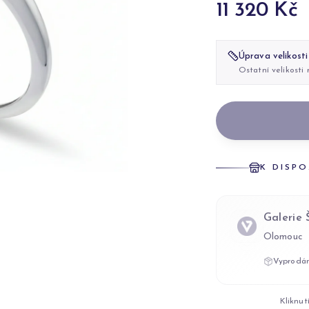
11 320 Kč
Úprava velikosti
Ostatní velikosti
K DISPO
Galerie
Olomouc
Vyprodán
Kliknut