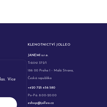
KLENOTNICTVÍ JOLLEO
JANEMI s.r.o.
Tržiště 372/1
186 00 Praha 1 - Malá Strana,
Česká republika
as. Více
+420 725 456 580
Po-Pá: 8:00-20:00
eshop@jolleo.cz