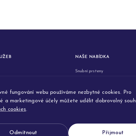
LUŽEB
NAŠE NABÍDKA
Snubní prsteny
prstenů
Zásnubní prsteny
vné fungování webu používáme nezbytné cookies. Pro
renovace šperků
Šperky
ké a marketingové účely můžete udělit dobrovolný souhl
ta
Na přání
ch cookies
.
e výroby
Odmítnout
Přijmout