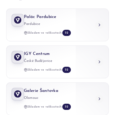
Palác Pardubice
Pardubice
Skladem ve velikostech:
52
IGY Centrum
České Budějovice
Skladem ve velikostech:
52
Galerie Šantovka
Olomouc
Skladem ve velikostech:
52