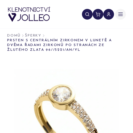
Přeskočit na obsah
DOMŮ
ŠPERKY
PRSTEN S CENTRÁLNÍM ZIRKONEM V LUNETĚ A
DVĚMA ŘADAMI ZIRKONŮ PO STRANÁCH ZE
ŽLUTÉHO ZLATA 96//5221/AN/YL