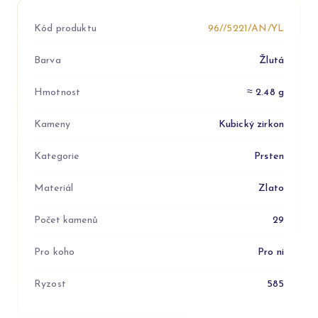
Kód produktu
96//5221/AN/YL
Barva
Žlutá
Hmotnost
≈ 2.48 g
Kameny
Kubický zirkon
Kategorie
Prsten
Materiál
Zlato
Počet kamenů
29
Pro koho
Pro ni
Ryzost
585