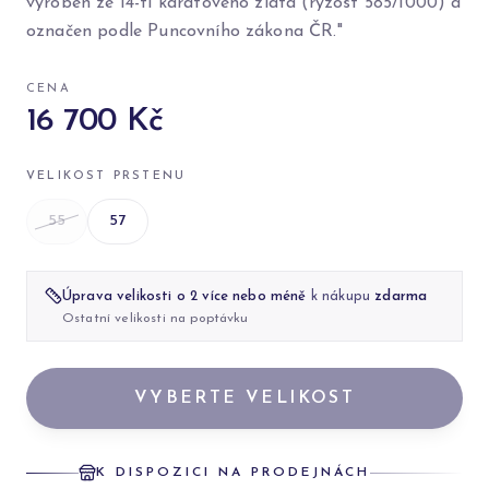
vyroben ze 14-ti karátového zlata (ryzost 585/1000) a
označen podle Puncovního zákona ČR."
CENA
16 700 Kč
VELIKOST PRSTENU
55
57
Úprava velikosti o 2 více nebo méně
k nákupu
zdarma
Ostatní velikosti na poptávku
VYBERTE VELIKOST
K DISPOZICI NA PRODEJNÁCH