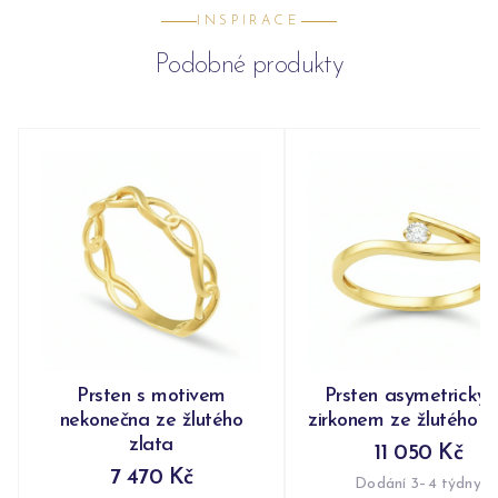
INSPIRACE
Podobné produkty
Prsten s motivem
Prsten asymetrický 
nekonečna ze žlutého
zirkonem ze žlutého z
zlata
11 050 Kč
7 470 Kč
Dodání 3–4 týdny