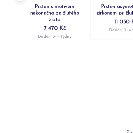
Prsten s motivem
Prsten asymet
nekonečna ze žlutého
zirkonem ze žlu
zlata
11 050 
7 470 Kč
Dodání 3–4 
Dodání 3–4 týdny
Po