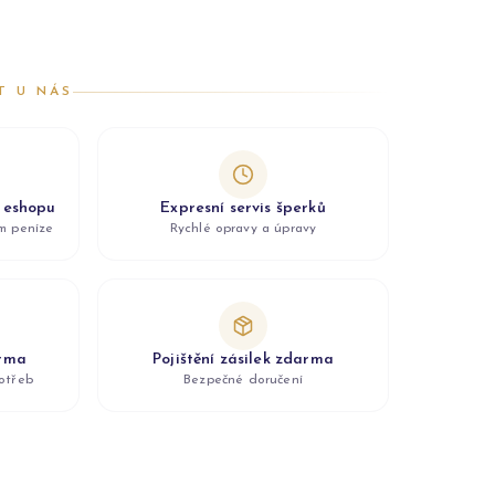
T U NÁS
z eshopu
Expresní servis šperků
ám peníze
Rychlé opravy a úpravy
arma
Pojištění zásilek zdarma
otřeb
Bezpečné doručení