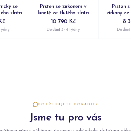
rický se
Prsten se zirkonem v
Prsten s
tého zlata
lunetě ze žlutého zlata
zirkony ze
Kč
10 790 Kč
8 3
týdny
Dodání 3–4 týdny
Dodání
POTŘEBUJETE PORADIT?
Jsme tu pro vás
můžeme vám s výběrem, úpravou i jakýmkoliv dotazem ohle