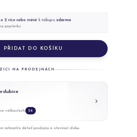
 o 2 více nebo méně
k nákupu
zdarma
 na poptávku
PŘIDAT DO KOŠÍKU
ZICI NA PRODEJNÁCH
ardubice
ve velikostech:
56
ím zobrazíte detail prodejny a otevírací dobu