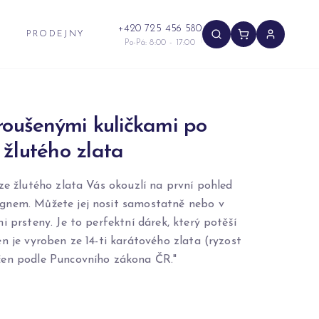
+420 725 456 580
PRODEJNY
Po-Pá: 8:00 - 17:00
roušenými kuličkami po
žlutého zlata
ze žlutého zlata Vás okouzlí na první pohled
gnem. Můžete jej nosit samostatně nebo v
i prsteny. Je to perfektní dárek, který potěší
n je vyroben ze 14-ti karátového zlata (ryzost
čen podle Puncovního zákona ČR."