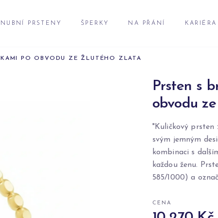
NUBNÍ PRSTENY
ŠPERKY
NA PŘÁNÍ
KARIÉRA
ČKAMI PO OBVODU ZE ŽLUTÉHO ZLATA
Prsten s b
obvodu ze 
"Kuličkový prsten 
svým jemným desi
kombinaci s dalším
každou ženu. Prste
585/1000) a ozna
CENA
10 270 Kč