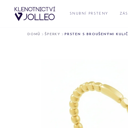
Přeskočit na obsah
SNUBNÍ PRSTENY
ZÁS
DOMŮ
ŠPERKY
PRSTEN S BROUŠENÝMI KULI