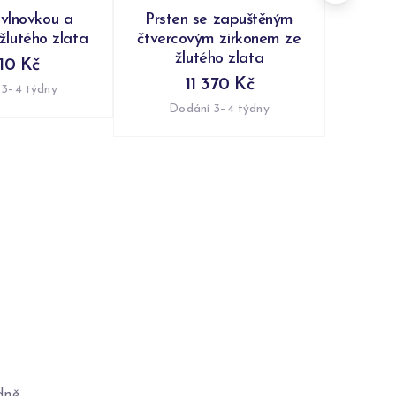
 vlnovkou a
Prsten se zapuštěným
 žlutého zlata
čtvercovým zirkonem ze
žlutého zlata
10 Kč
11 370 Kč
 3–4 týdny
Dodání 3–4 týdny
dně