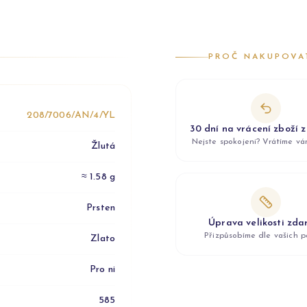
PROČ NAKUPOVA
208/7006/AN/4/YL
30 dní na vrácení zboží 
Nejste spokojeni? Vrátíme v
Žlutá
≈ 1.58 g
Prsten
Úprava velikosti zd
Přizpůsobíme dle vašich p
Zlato
Pro ni
585