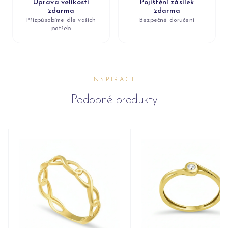
Úprava velikosti
Pojištění zásilek
zdarma
zdarma
Přizpůsobíme dle vašich
Bezpečné doručení
potřeb
INSPIRACE
Podobné produkty