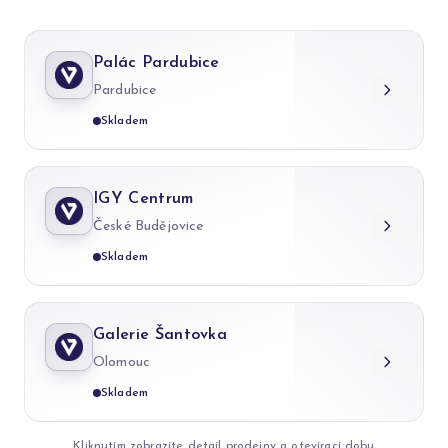
Palác Pardubice
Pardubice
Skladem
IGY Centrum
České Budějovice
Skladem
Galerie Šantovka
Olomouc
Skladem
Kliknutím zobrazíte detail prodejny a otevírací dobu