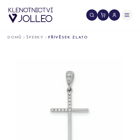
Přeskočit na obsah
DOMŮ
ŠPERKY
PŘÍVĚSEK ZLATO