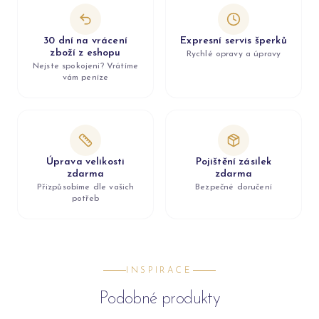
30 dní na vrácení
Expresní servis šperků
zboží z eshopu
Rychlé opravy a úpravy
Nejste spokojeni? Vrátíme
vám peníze
Úprava velikosti
Pojištění zásilek
zdarma
zdarma
Přizpůsobíme dle vašich
Bezpečné doručení
potřeb
INSPIRACE
Podobné produkty