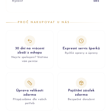
Ryzost
585
PROČ NAKUPOVAT U NÁS
30 dní na vrácení
Expresní servis šperků
zboží z eshopu
Rychlé opravy a úpravy
Nejste spokojeni? Vrátíme
vám peníze
Úprava velikosti
Pojištění zásilek
zdarma
zdarma
Přizpůsobíme dle vašich
Bezpečné doručení
potřeb