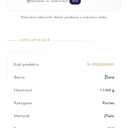
Skladem ve velikostech:
57,5
Kliknutím zobrazíte detail prodejny a otevírací dobu
SPECIFIKACE
Kód produktu
5I-PG0000107
Barva
Žlutá
Hmotnost
≈ 1.00 g
Kategorie
Prsten
Materiál
Zlato