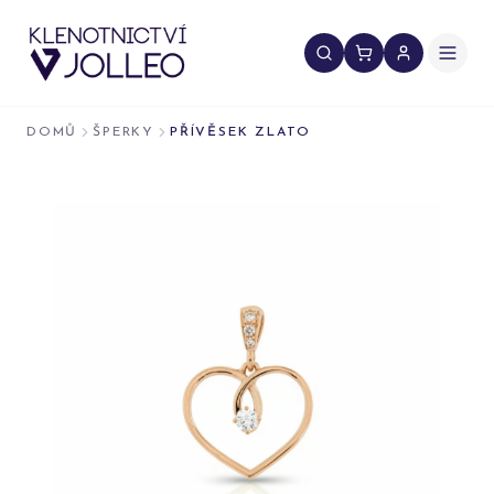
Přeskočit na obsah
DOMŮ
ŠPERKY
PŘÍVĚSEK ZLATO