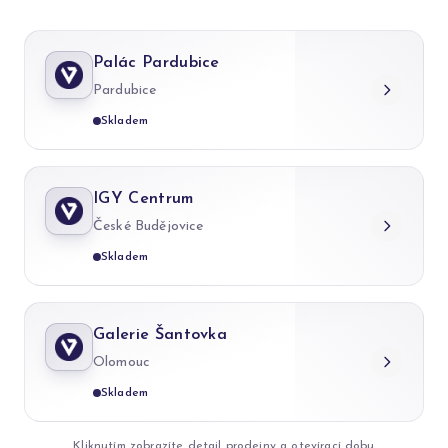
Palác Pardubice
Pardubice
Skladem
IGY Centrum
České Budějovice
Skladem
Galerie Šantovka
Olomouc
Skladem
Kliknutím zobrazíte detail prodejny a otevírací dobu