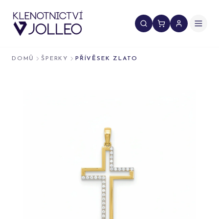
Přeskočit na obsah
DOMŮ
ŠPERKY
PŘÍVĚSEK ZLATO