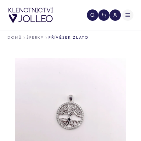
Přeskočit na obsah
DOMŮ
ŠPERKY
PŘÍVĚSEK ZLATO