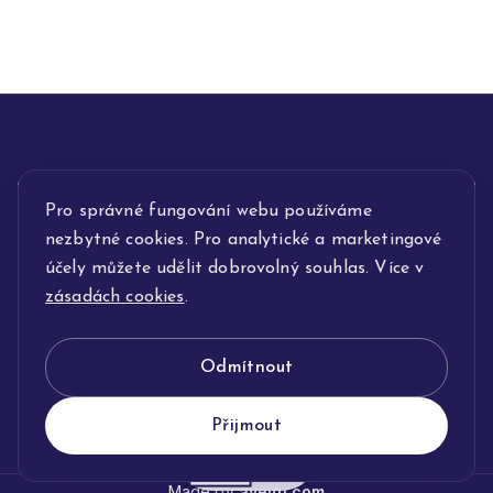
Pro správné fungování webu používáme
INFORMACE
nezbytné cookies. Pro analytické a marketingové
POPIS SLUŽEB
účely můžete udělit dobrovolný souhlas. Více v
zásadách cookies
.
NAŠE NABÍDKA
Odmítnout
KLENOTNICTVÍ JOLLEO
Přijmout
Made by
avelgi.com