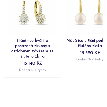
Náušnice květina
Náušnice s říční perlo
posázená zirkony s
žlutého zlata
ozdobným závěsem ze
18 520 Kč
žlutého zlata
Dodání 3–4 týdny
15 140 Kč
Dodání 3–4 týdny