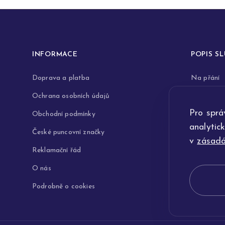
INFORMACE
POPIS S
Doprava a platba
Na přání
Ochrana osobních údajů
Rytiny do 
Pro sprá
Obchodní podmínky
Opravy a 
analytic
České puncovní značky
Výkup zla
v
zásadá
Reklamační řád
Technologi
O nás
Podrobně o cookies