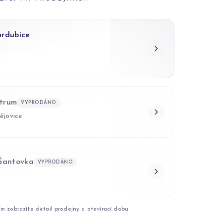
ardubice
trum
VYPRODÁNO
ějovice
 Šantovka
VYPRODÁNO
ím zobrazíte detail prodejny a otevírací dobu