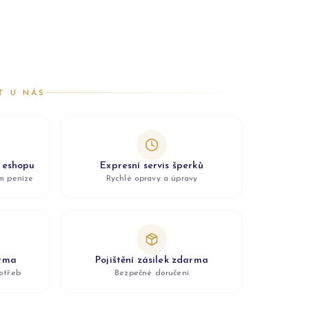
T U NÁS
z eshopu
Expresní servis šperků
ám peníze
Rychlé opravy a úpravy
arma
Pojištění zásilek zdarma
otřeb
Bezpečné doručení