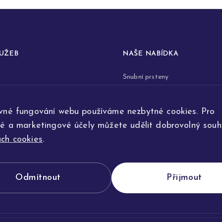
LUŽEB
NAŠE NABÍDKA
Snubní prsteny
prstenů
Zásnubní prsteny
vné fungování webu používáme nezbytné cookies. Pro
renovace šperků
Šperky
ké a marketingové účely můžete udělit dobrovolný souhl
ta
Na přání
ch cookies
.
e výroby
Odmítnout
Přijmout