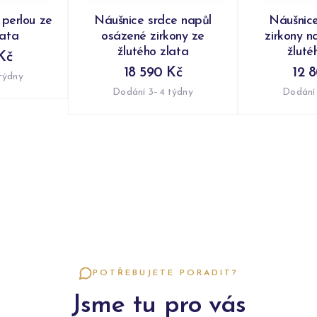
 perlou ze
Náušnice srdce napůl
Náušnic
lata
osázené zirkony ze
zirkony n
žlutého zlata
žluté
Kč
18 590 Kč
12 
týdny
Dodání 3–4 týdny
Dodání
POTŘEBUJETE PORADIT?
Jsme tu pro vás