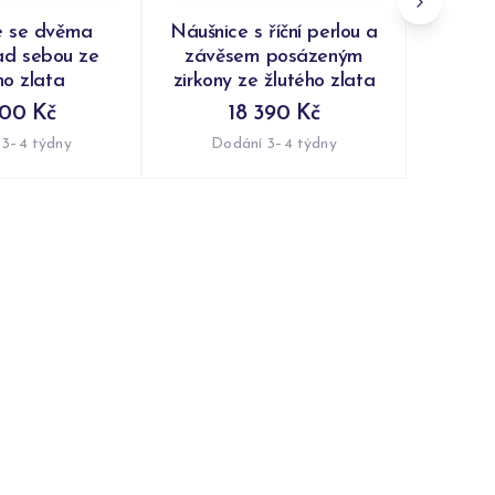
e se dvěma
Náušnice s říční perlou a
ad sebou ze
závěsem posázeným
ho zlata
zirkony ze žlutého zlata
800 Kč
18 390 Kč
 3–4 týdny
Dodání 3–4 týdny