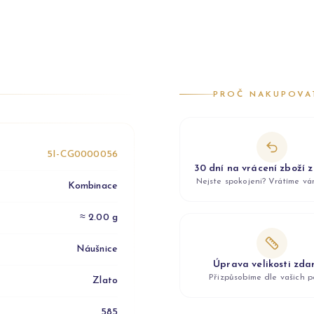
PROČ NAKUPOVA
5I-CG0000056
30 dní na vrácení zboží 
Nejste spokojeni? Vrátíme v
Kombinace
≈ 2.00 g
Náušnice
Úprava velikosti zd
Přizpůsobíme dle vašich p
Zlato
585