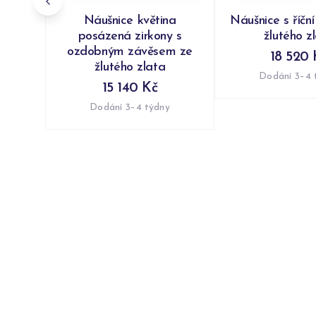
Náušnice květina
Náušnice s říční
posázená zirkony s
žlutého z
ozdobným závěsem ze
18 520 
žlutého zlata
Dodání 3–4 
15 140 Kč
Dodání 3–4 týdny