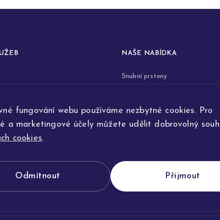
LUŽEB
NAŠE NABÍDKA
Snubní prsteny
prstenů
Zásnubní prsteny
vné fungování webu používáme nezbytné cookies. Pro
renovace šperků
Šperky
ké a marketingové účely můžete udělit dobrovolný souhl
ta
Na přání
ch cookies
.
e výroby
Odmítnout
Přijmout