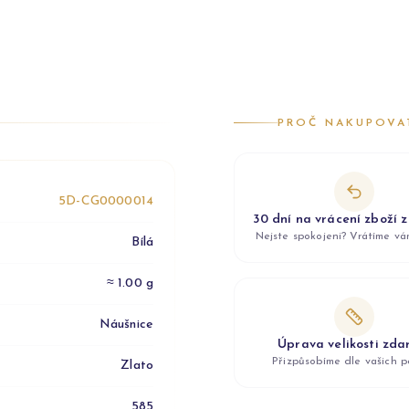
PROČ NAKUPOVA
5D-CG0000014
30 dní na vrácení zboží 
Nejste spokojeni? Vrátíme v
Bílá
≈ 1.00 g
Náušnice
Úprava velikosti zd
Přizpůsobíme dle vašich p
Zlato
585