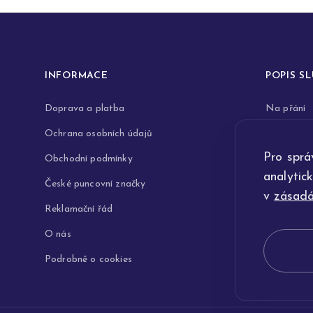
INFORMACE
POPIS S
Doprava a platba
Na přání
Ochrana osobních údajů
Rytiny do 
Pro sprá
Obchodní podmínky
Opravy a 
analytic
České puncovní značky
Výkup zla
v
zásadá
Reklamační řád
Technologi
O nás
Podrobně o cookies