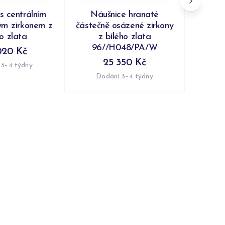
s centrálním
Náušnice hranaté
ým zirkonem z
částečně osázené zirkony
ho zlata
z bílého zlata
96//H048/PA/W
020 Kč
25 350 Kč
 3–4 týdny
Dodání 3–4 týdny