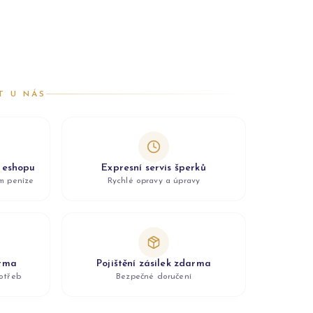
T U NÁS
z eshopu
Expresní servis šperků
ám peníze
Rychlé opravy a úpravy
arma
Pojištění zásilek zdarma
otřeb
Bezpečné doručení