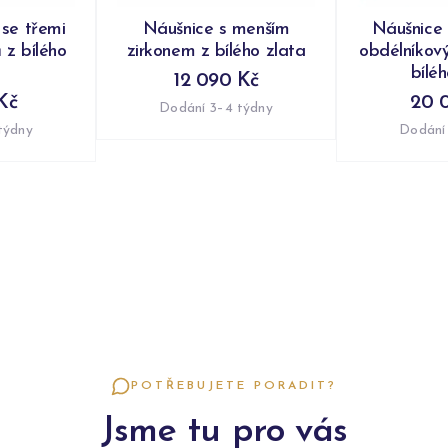
 se třemi
Náušnice s menším
Náušnice 
 z bílého
zirkonem z bílého zlata
obdélníkov
bílé
12 090 Kč
Kč
20 
Dodání 3–4 týdny
týdny
Dodání
POTŘEBUJETE PORADIT?
Jsme tu pro vás