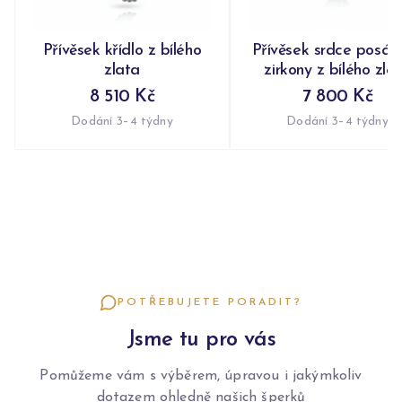
Přívěsek křídlo z bílého
Přívěsek srdce posáz
zlata
zirkony z bílého zla
8 510 Kč
7 800 Kč
Dodání 3–4 týdny
Dodání 3–4 týdny
POTŘEBUJETE PORADIT?
Jsme tu pro vás
Pomůžeme vám s výběrem, úpravou i jakýmkoliv
dotazem ohledně našich šperků