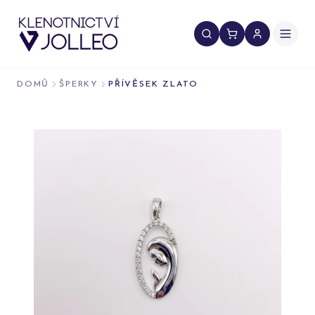
Přeskočit na obsah
DOMŮ
ŠPERKY
PŘÍVĚSEK ZLATO