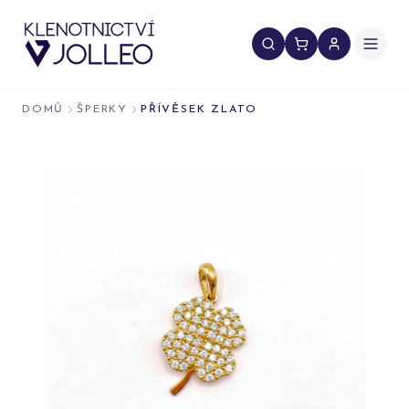
Přeskočit na obsah
DOMŮ
ŠPERKY
PŘÍVĚSEK ZLATO